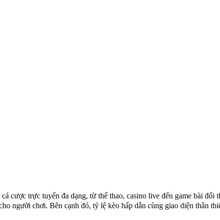
á cược trực tuyến đa dạng, từ thể thao, casino live đến game bài đổi
ho người chơi. Bên cạnh đó, tỷ lệ kèo hấp dẫn cùng giao diện thân thi