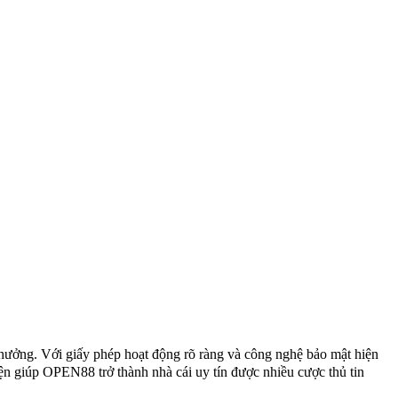
 thưởng. Với giấy phép hoạt động rõ ràng và công nghệ bảo mật hiện
ện giúp OPEN88 trở thành nhà cái uy tín được nhiều cược thủ tin