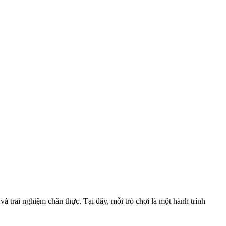
à trải nghiệm chân thực. Tại đây, mỗi trò chơi là một hành trình