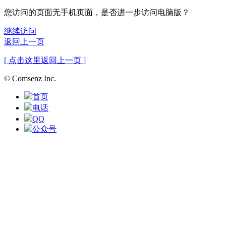
您访问的页面无手机页面，是否进一步访问电脑版？
继续访问
返回上一页
[ 点击这里返回上一页 ]
© Comsenz Inc.
首页
电话
QQ
公众号