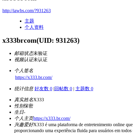
http://iawbs.com/?931263
主题
个人资料
x333brcom
(UID: 931263)
邮箱状态
未验证
视频认证
未认证
个人签名
https://x333.br.com/
统计信息
好友数 0
|
回帖数 0
|
主题数 0
真实姓名
X333
性别
保密
生日
-
个人主页
https://x333.br.com/
兴趣爱好
X333 é uma plataforma de entretenimento online que s
proporcionando uma experiência fluida para usuários em todos o