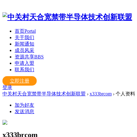
首页
Portal
关于我们
新闻通知
成员风采
资源共享
BBS
申请入盟
联系我们
立即注册
登录
中关村天合宽禁带半导体技术创新联盟
›
x333brcom
›
个人资料
加为好友
发送消息
x333brcom