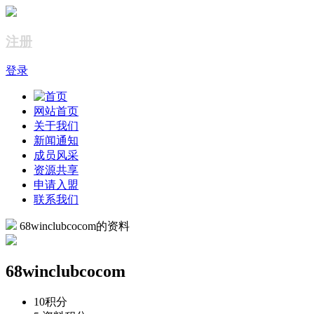
注册
登录
网站首页
关于我们
新闻通知
成员风采
资源共享
申请入盟
联系我们
68winclubcocom的资料
68winclubcocom
10
积分