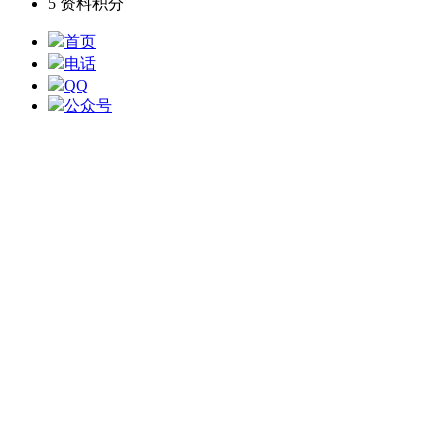
5
资料积分
首页
电话
QQ
公众号