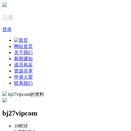
注册
登录
网站首页
关于我们
新闻通知
成员风采
资源共享
申请入盟
联系我们
bj27vipcom的资料
bj27vipcom
10
积分