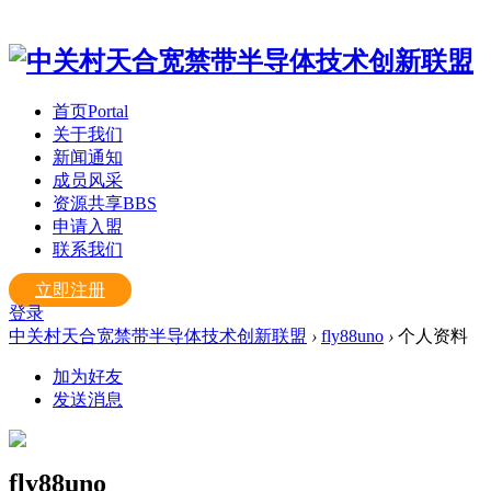
首页
Portal
关于我们
新闻通知
成员风采
资源共享
BBS
申请入盟
联系我们
立即注册
登录
中关村天合宽禁带半导体技术创新联盟
›
fly88uno
›
个人资料
加为好友
发送消息
fly88uno