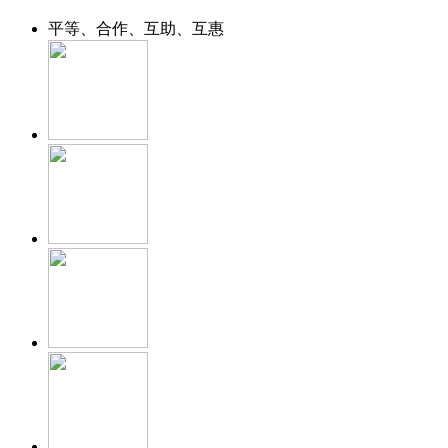
平等、合作、互助、互惠