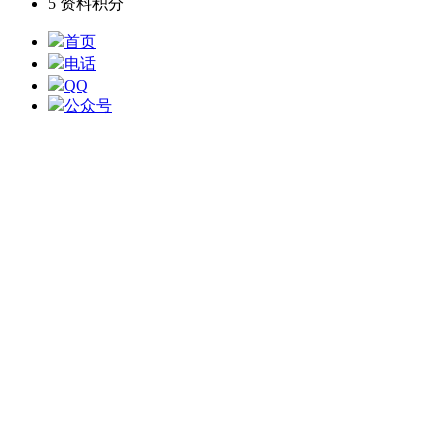
5
资料积分
首页
电话
QQ
公众号