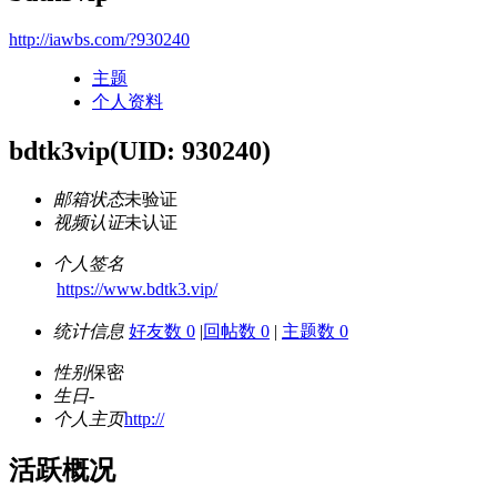
http://iawbs.com/?930240
主题
个人资料
bdtk3vip
(UID: 930240)
邮箱状态
未验证
视频认证
未认证
个人签名
https://www.bdtk3.vip/
统计信息
好友数 0
|
回帖数 0
|
主题数 0
性别
保密
生日
-
个人主页
http://
活跃概况