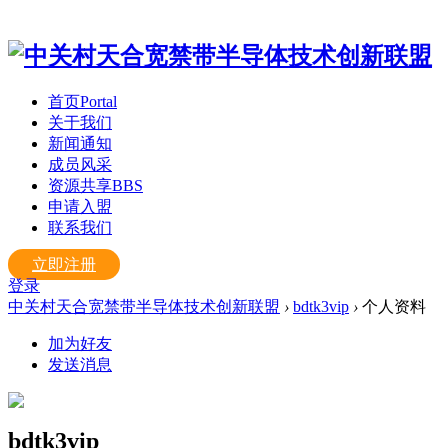
首页
Portal
关于我们
新闻通知
成员风采
资源共享
BBS
申请入盟
联系我们
立即注册
登录
中关村天合宽禁带半导体技术创新联盟
›
bdtk3vip
›
个人资料
加为好友
发送消息
bdtk3vip