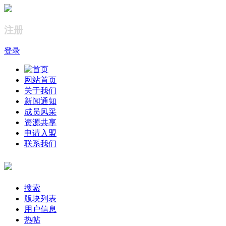
注册
登录
网站首页
关于我们
新闻通知
成员风采
资源共享
申请入盟
联系我们
搜索
版块列表
用户信息
热帖