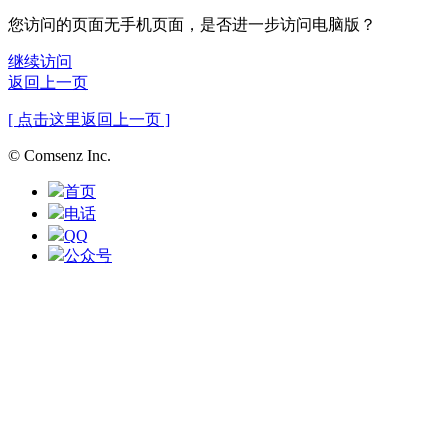
您访问的页面无手机页面，是否进一步访问电脑版？
继续访问
返回上一页
[ 点击这里返回上一页 ]
© Comsenz Inc.
首页
电话
QQ
公众号