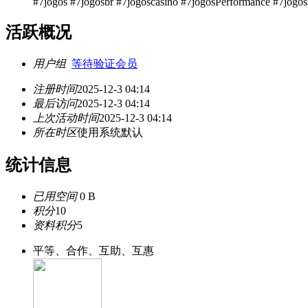
#7jogos #7jogosbr #7jogoscasino #7jogosPerformance #7jogos
活跃概况
用户组
等待验证会员
注册时间
2025-12-3 04:14
最后访问
2025-12-3 04:14
上次活动时间
2025-12-3 04:14
所在时区
使用系统默认
统计信息
已用空间
0 B
积分
10
资料积分
5
平等、合作、互助、互惠