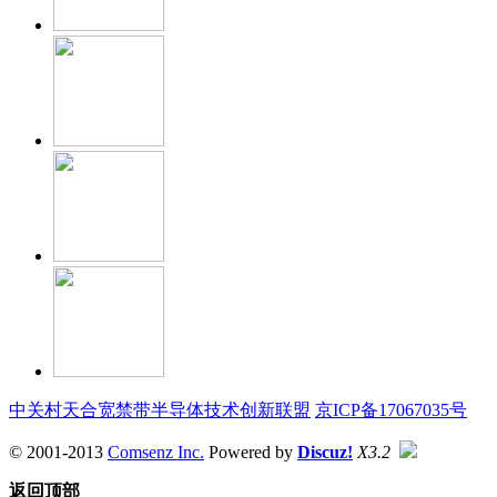
中关村天合宽禁带半导体技术创新联盟
京ICP备17067035号
© 2001-2013
Comsenz Inc.
Powered by
Discuz!
X3.2
返回顶部