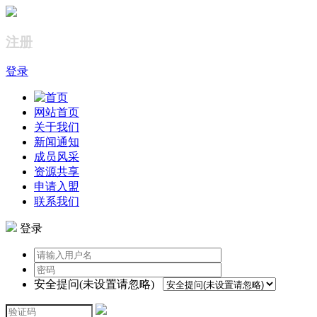
注册
登录
网站首页
关于我们
新闻通知
成员风采
资源共享
申请入盟
联系我们
登录
安全提问(未设置请忽略)