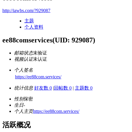
http://iawbs.com/?929087
主题
个人资料
ee88comservices
(UID: 929087)
邮箱状态
未验证
视频认证
未认证
个人签名
https://ee88com.services/
统计信息
好友数 0
|
回帖数 0
|
主题数 0
性别
保密
生日
-
个人主页
https://ee88com.services/
活跃概况