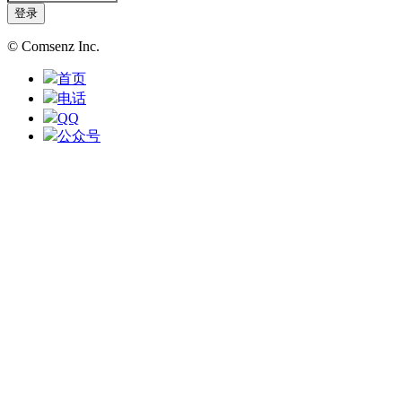
登录
© Comsenz Inc.
首页
电话
QQ
公众号