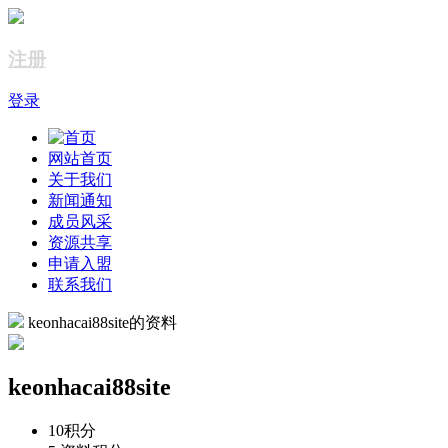
注册
登录
网站首页
关于我们
新闻通知
成员风采
资源共享
申请入盟
联系我们
keonhacai88site的资料
keonhacai88site
10
积分