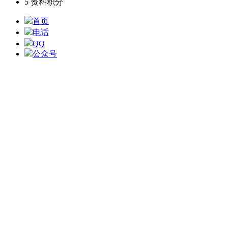
5
资料积分
首页
电话
QQ
公众号