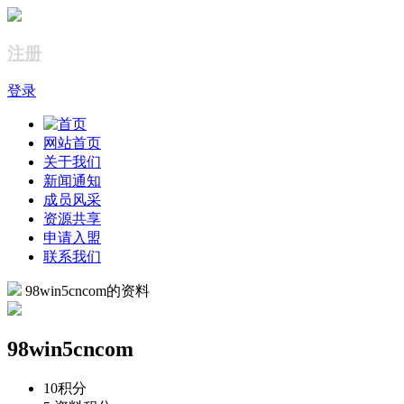
注册
登录
网站首页
关于我们
新闻通知
成员风采
资源共享
申请入盟
联系我们
98win5cncom的资料
98win5cncom
10
积分