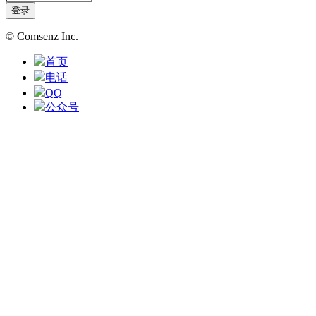
登录
© Comsenz Inc.
首页
电话
QQ
公众号