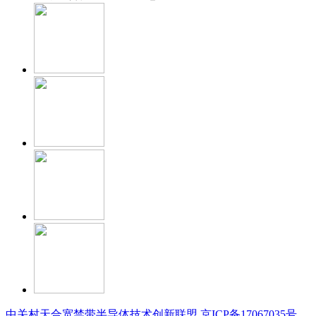
中关村天合宽禁带半导体技术创新联盟
京ICP备17067035号