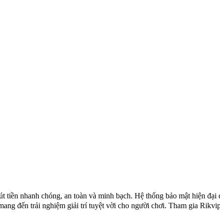
 rút tiền nhanh chóng, an toàn và minh bạch. Hệ thống bảo mật hiện đại
ang đến trải nghiệm giải trí tuyệt vời cho người chơi. Tham gia Rikvip