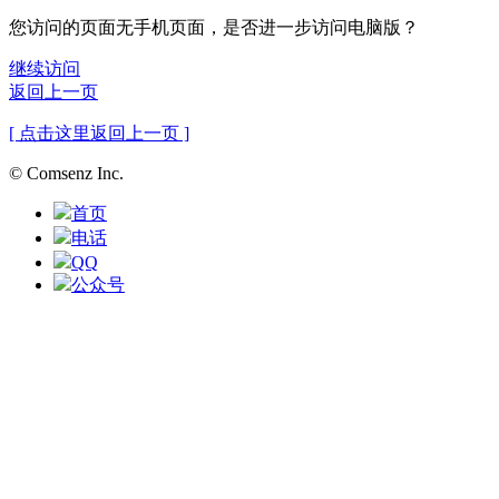
您访问的页面无手机页面，是否进一步访问电脑版？
继续访问
返回上一页
[ 点击这里返回上一页 ]
© Comsenz Inc.
首页
电话
QQ
公众号