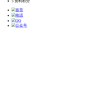
5
资料积分
首页
电话
QQ
公众号