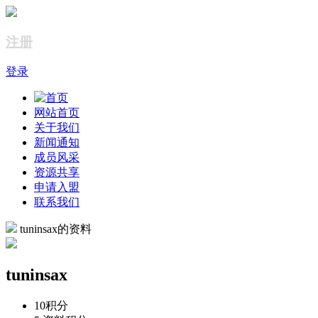
注册
登录
网站首页
关于我们
新闻通知
成员风采
资源共享
申请入盟
联系我们
tuninsax的资料
tuninsax
10
积分