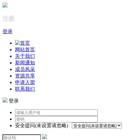
注册
登录
网站首页
关于我们
新闻通知
成员风采
资源共享
申请入盟
联系我们
登录
安全提问(未设置请忽略)