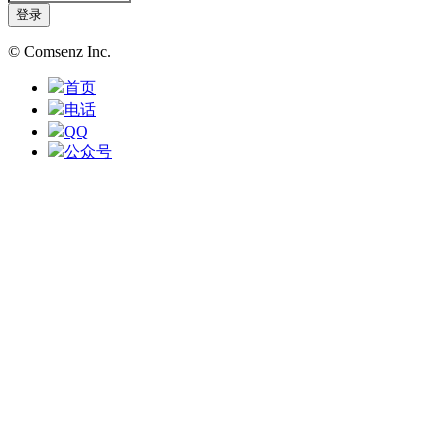
登录
© Comsenz Inc.
首页
电话
QQ
公众号