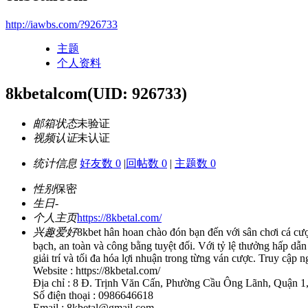
http://iawbs.com/?926733
主题
个人资料
8kbetalcom
(UID: 926733)
邮箱状态
未验证
视频认证
未认证
统计信息
好友数 0
|
回帖数 0
|
主题数 0
性别
保密
生日
-
个人主页
https://8kbetal.com/
兴趣爱好
8kbet hân hoan chào đón bạn đến với sân chơi cá c
bạch, an toàn và công bằng tuyệt đối. Với tỷ lệ thưởng hấp d
giải trí và tối đa hóa lợi nhuận trong từng ván cược. Truy cập ng
Website : https://8kbetal.com/
Địa chỉ : 8 Đ. Trịnh Văn Cấn, Phường Cầu Ông Lãnh, Quận 
Số điện thoại : 0986646618
Email : 8kbetal@gmail.com