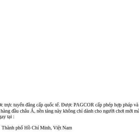
ược trực tuyến đẳng cấp quốc tế. Được PAGCOR cấp phép hợp pháp và 
ẫn hàng đầu châu Á, nền tảng này không chỉ dành cho người chơi mới m
ay tại :
1, Thành phố Hồ Chí Minh, Việt Nam