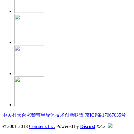
中关村天合宽禁带半导体技术创新联盟
京ICP备17067035号
© 2001-2013
Comsenz Inc.
Powered by
Discuz!
X3.2