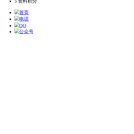
5
资料积分
首页
电话
QQ
公众号