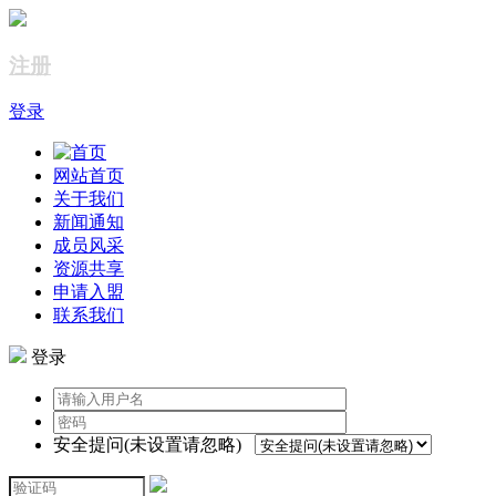
注册
登录
网站首页
关于我们
新闻通知
成员风采
资源共享
申请入盟
联系我们
登录
安全提问(未设置请忽略)