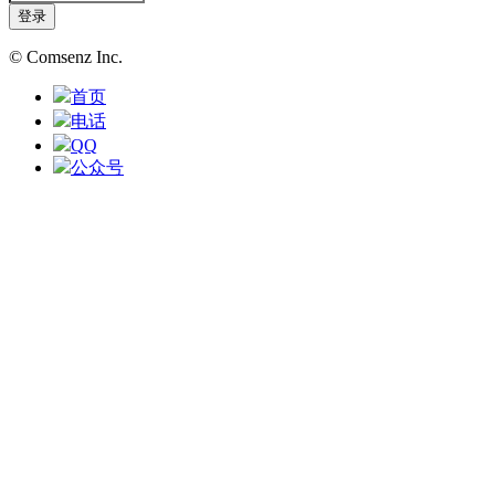
登录
© Comsenz Inc.
首页
电话
QQ
公众号