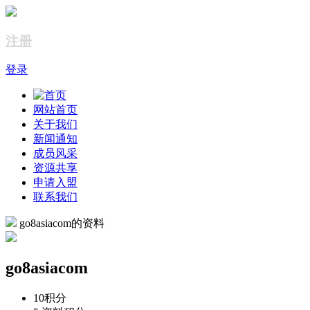
注册
登录
网站首页
关于我们
新闻通知
成员风采
资源共享
申请入盟
联系我们
go8asiacom的资料
go8asiacom
10
积分