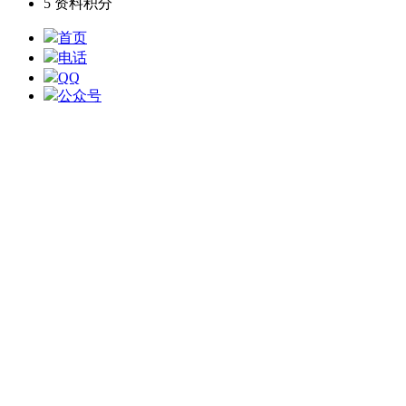
5
资料积分
首页
电话
QQ
公众号