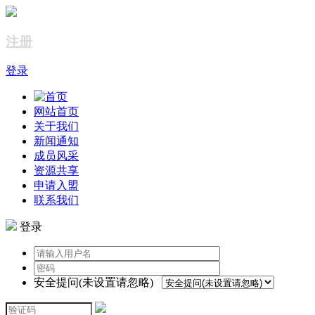
注册
登录
网站首页
关于我们
新闻通知
成员风采
资源共享
申请入盟
联系我们
登录
安全提问(未设置请忽略)