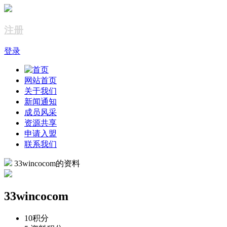
注册
登录
网站首页
关于我们
新闻通知
成员风采
资源共享
申请入盟
联系我们
33wincocom的资料
33wincocom
10
积分