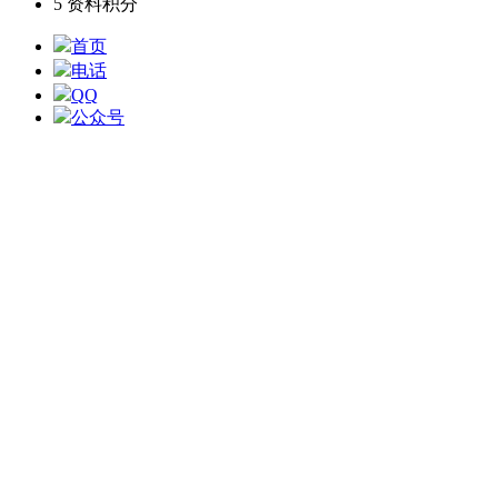
5
资料积分
首页
电话
QQ
公众号