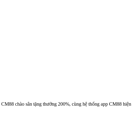
mãi CM88 chào sân tặng thưởng 200%, cùng hệ thống app CM88 hiện