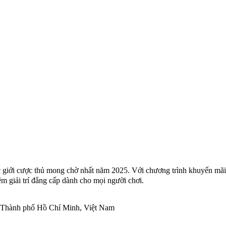
ợc giới cược thủ mong chờ nhất năm 2025. Với chương trình khuyến 
m giải trí đẳng cấp dành cho mọi người chơi.
 Thành phố Hồ Chí Minh, Việt Nam