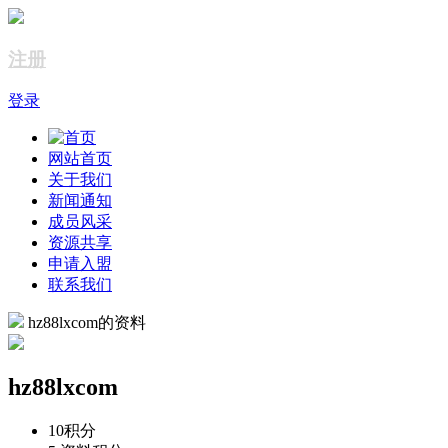
注册
登录
网站首页
关于我们
新闻通知
成员风采
资源共享
申请入盟
联系我们
hz88lxcom的资料
hz88lxcom
10
积分