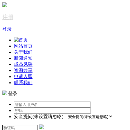
注册
登录
网站首页
关于我们
新闻通知
成员风采
资源共享
申请入盟
联系我们
登录
安全提问(未设置请忽略)