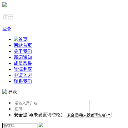
注册
登录
网站首页
关于我们
新闻通知
成员风采
资源共享
申请入盟
联系我们
登录
安全提问(未设置请忽略)