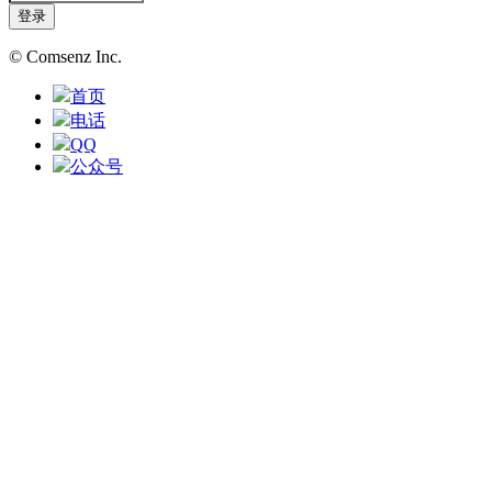
登录
© Comsenz Inc.
首页
电话
QQ
公众号