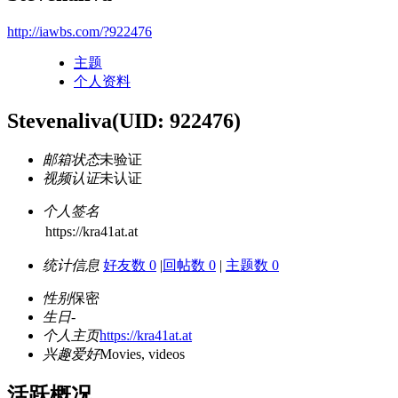
http://iawbs.com/?922476
主题
个人资料
Stevenaliva
(UID: 922476)
邮箱状态
未验证
视频认证
未认证
个人签名
https://kra41at.at
统计信息
好友数 0
|
回帖数 0
|
主题数 0
性别
保密
生日
-
个人主页
https://kra41at.at
兴趣爱好
Movies, videos
活跃概况