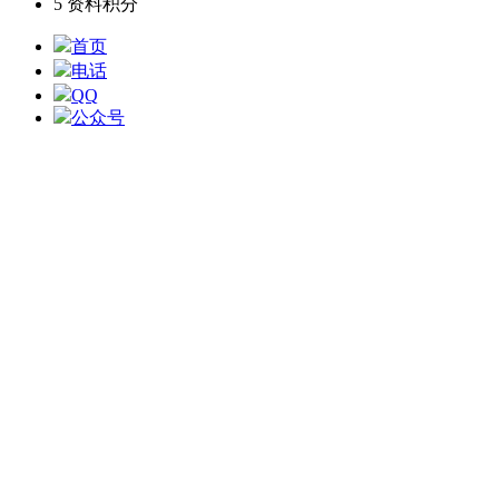
5
资料积分
首页
电话
QQ
公众号