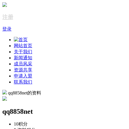
注册
登录
网站首页
关于我们
新闻通知
成员风采
资源共享
申请入盟
联系我们
qq8858net的资料
qq8858net
10
积分