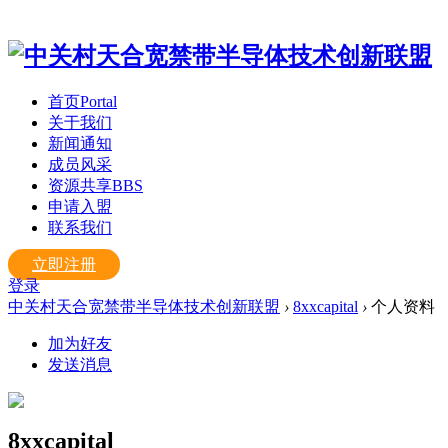
首页
Portal
关于我们
新闻通知
成员风采
资源共享
BBS
申请入盟
联系我们
立即注册
登录
中关村天合宽禁带半导体技术创新联盟
›
8xxcapital
›
个人资料
加为好友
发送消息
8xxcapital