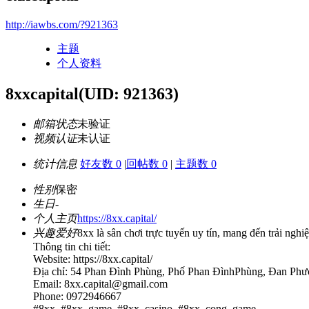
http://iawbs.com/?921363
主题
个人资料
8xxcapital
(UID: 921363)
邮箱状态
未验证
视频认证
未认证
统计信息
好友数 0
|
回帖数 0
|
主题数 0
性别
保密
生日
-
个人主页
https://8xx.capital/
兴趣爱好
8xx là sân chơi trực tuyến uy tín, mang đến trải nghi
Thông tin chi tiết:
Website: https://8xx.capital/
Địa chỉ: 54 Phan Đình Phùng, Phố Phan ĐìnhPhùng, Đan Phư
Email: 8xx.capital@gmail.com
Phone: 0972946667
#8xx, #8xx_game, #8xx_casino, #8xx_cong_game