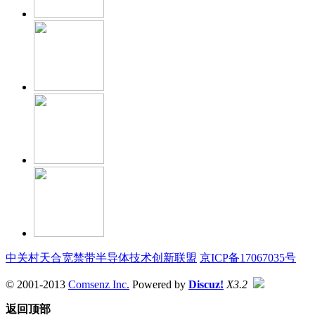
中关村天合宽禁带半导体技术创新联盟
京ICP备17067035号
© 2001-2013
Comsenz Inc.
Powered by
Discuz!
X3.2
返回顶部