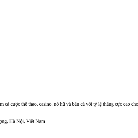
ệm cá cược thể thao, casino, nổ hũ và bắn cá với tỷ lệ thắng cực cao cho
ợng, Hà Nội, Việt Nam