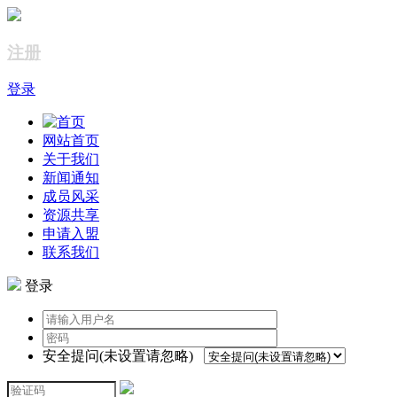
注册
登录
网站首页
关于我们
新闻通知
成员风采
资源共享
申请入盟
联系我们
登录
安全提问(未设置请忽略)