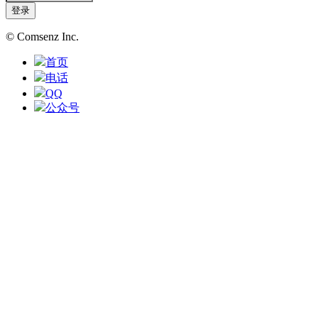
登录
© Comsenz Inc.
首页
电话
QQ
公众号