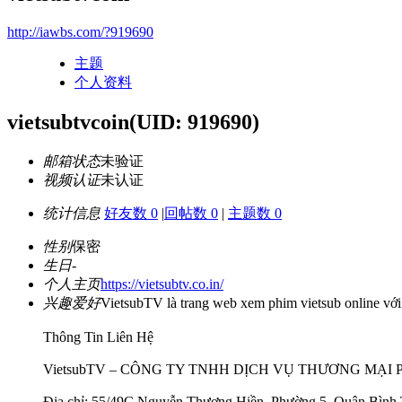
http://iawbs.com/?919690
主题
个人资料
vietsubtvcoin
(UID: 919690)
邮箱状态
未验证
视频认证
未认证
统计信息
好友数 0
|
回帖数 0
|
主题数 0
性别
保密
生日
-
个人主页
https://vietsubtv.co.in/
兴趣爱好
VietsubTV là trang web xem phim vietsub online với 
Thông Tin Liên Hệ
VietsubTV – CÔNG TY TNHH DỊCH VỤ THƯƠNG MẠI 
Địa chỉ: 55/49C Nguyễn Thượng Hiền, Phường 5, Quận Bình