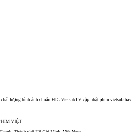
chất lượng hình ảnh chuẩn HD. VietsubTV cập nhật phim vietsub hay li
PHIM VIỆT
 Thạnh, Thành phố Hồ Chí Minh, Việt Nam