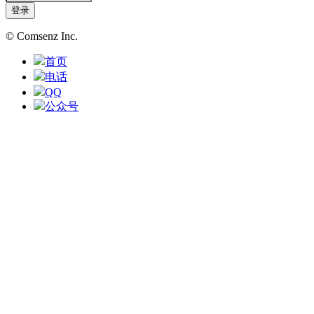
登录
© Comsenz Inc.
首页
电话
QQ
公众号