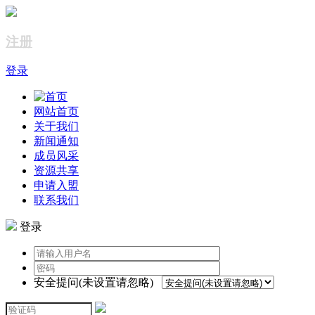
注册
登录
网站首页
关于我们
新闻通知
成员风采
资源共享
申请入盟
联系我们
登录
安全提问(未设置请忽略)