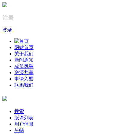
注册
登录
网站首页
关于我们
新闻通知
成员风采
资源共享
申请入盟
联系我们
搜索
版块列表
用户信息
热帖