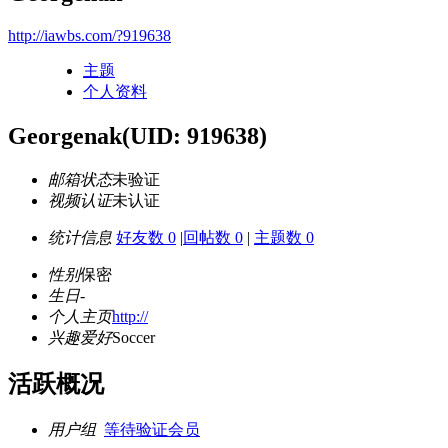
http://iawbs.com/?919638
主题
个人资料
Georgenak
(UID: 919638)
邮箱状态
未验证
视频认证
未认证
统计信息
好友数 0
|
回帖数 0
|
主题数 0
性别
保密
生日
-
个人主页
http://
兴趣爱好
Soccer
活跃概况
用户组
等待验证会员