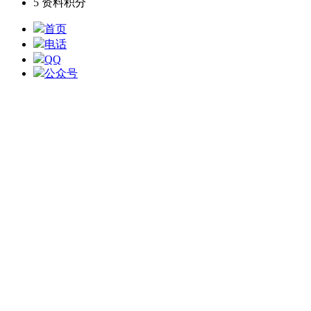
5
资料积分
首页
电话
QQ
公众号