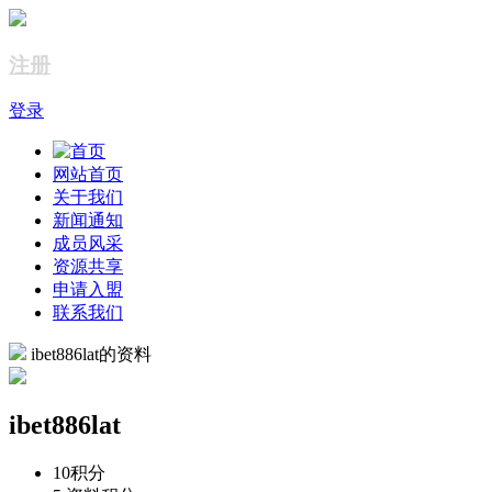
注册
登录
网站首页
关于我们
新闻通知
成员风采
资源共享
申请入盟
联系我们
ibet886lat的资料
ibet886lat
10
积分