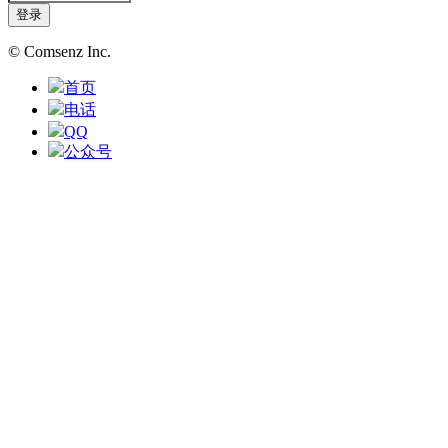
登录
© Comsenz Inc.
首页
电话
QQ
公众号