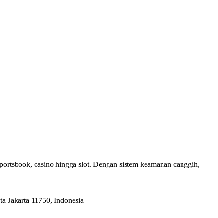
portsbook, casino hingga slot. Dengan sistem keamanan canggih,
a Jakarta 11750, Indonesia