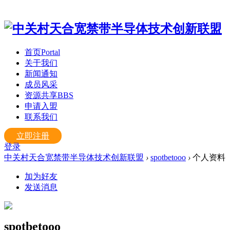
首页
Portal
关于我们
新闻通知
成员风采
资源共享
BBS
申请入盟
联系我们
立即注册
登录
中关村天合宽禁带半导体技术创新联盟
›
spotbetooo
›
个人资料
加为好友
发送消息
spotbetooo