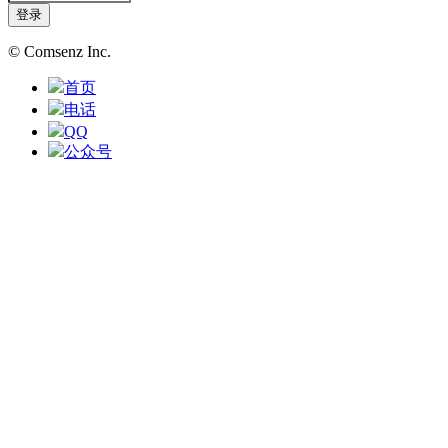
登录
© Comsenz Inc.
首页
电话
QQ
公众号