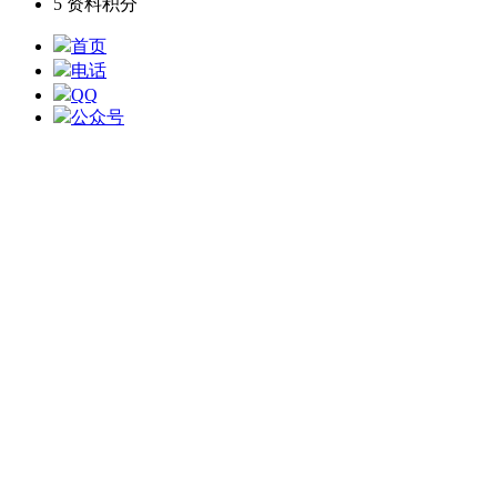
5
资料积分
首页
电话
QQ
公众号