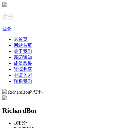
注册
登录
网站首页
关于我们
新闻通知
成员风采
资源共享
申请入盟
联系我们
RichardBor的资料
RichardBor
10
积分