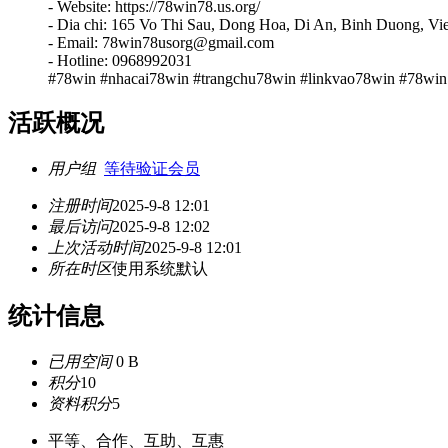
- Website: https://78win78.us.org/
- Dia chi: 165 Vo Thi Sau, Dong Hoa, Di An, Binh Duong, Vi
- Email: 78win78usorg@gmail.com
- Hotline: 0968992031
#78win #nhacai78win #trangchu78win #linkvao78win #78win
活跃概况
用户组
等待验证会员
注册时间
2025-9-8 12:01
最后访问
2025-9-8 12:02
上次活动时间
2025-9-8 12:01
所在时区
使用系统默认
统计信息
已用空间
0 B
积分
10
资料积分
5
平等、合作、互助、互惠