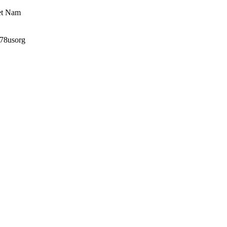
et Nam
78usorg