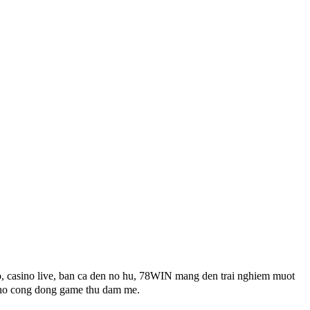
ao, casino live, ban ca den no hu, 78WIN mang den trai nghiem muot
 cho cong dong game thu dam me.