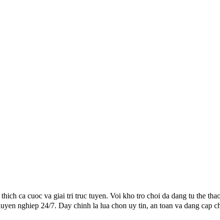
ich ca cuoc va giai tri truc tuyen. Voi kho tro choi da dang tu the th
uyen nghiep 24/7. Day chinh la lua chon uy tin, an toan va dang cap