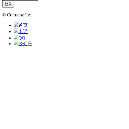
登录
© Comsenz Inc.
首页
电话
QQ
公众号