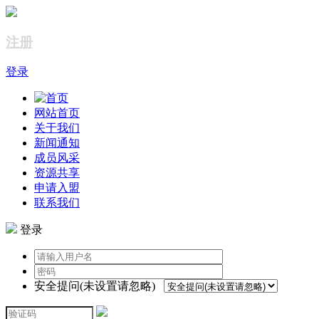
注册
登录
网站首页
关于我们
新闻通知
成员风采
资源共享
申请入盟
联系我们
登录
安全提问(未设置请忽略)